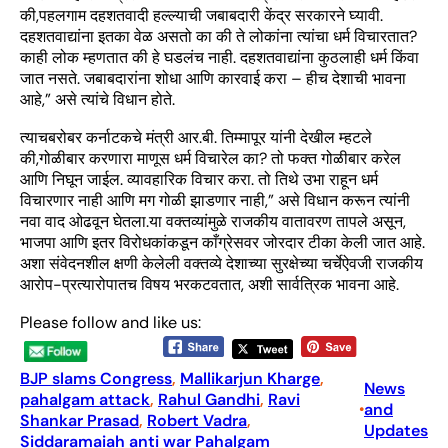
की,पहलगाम दहशतवादी हल्ल्याची जबाबदारी केंद्र सरकारने घ्यावी.
दहशतवाद्यांना इतका वेळ असतो का की ते लोकांना त्यांचा धर्म विचारतात?
काही लोक म्हणतात की हे घडलंच नाही. दहशतवाद्यांना कुठलाही धर्म किंवा
जात नसते. जबाबदारांना शोधा आणि कारवाई करा – हीच देशाची भावना
आहे,” असे त्यांचे विधान होते.
त्याचबरोबर कर्नाटकचे मंत्री आर.बी. तिम्मापूर यांनी देखील म्हटले
की,गोळीबार करणारा माणूस धर्म विचारेल का? तो फक्त गोळीबार करेल
आणि निघून जाईल. व्यावहारिक विचार करा. तो तिथे उभा राहून धर्म
विचारणार नाही आणि मग गोळी झाडणार नाही,” असे विधान करून त्यांनी
नवा वाद ओढवून घेतला.या वक्तव्यांमुळे राजकीय वातावरण तापले असून,
भाजपा आणि इतर विरोधकांकडून काँग्रेसवर जोरदार टीका केली जात आहे.
अशा संवेदनशील क्षणी केलेली वक्तव्ये देशाच्या सुरक्षेच्या चर्चेऐवजी राजकीय
आरोप-प्रत्यारोपातच विषय भरकटवतात, अशी सार्वत्रिक भावना आहे.
Please follow and like us:
BJP slams Congress
, 
Mallikarjun Kharge
, 
News
pahalgam attack
, 
Rahul Gandhi
, 
Ravi
and
•
Shankar Prasad
, 
Robert Vadra
, 
Updates
Siddaramaiah anti war Pahalgam