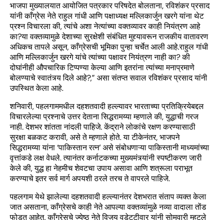
भाजपा मुख्यालयात आयोजित पत्रकार परिषदेत बोलताना, रविशंकर प्रसाद
यांनी काँग्रेस नेते राहुल गांधी आणि पक्षाध्यक्ष मल्लिकार्जुन खरगे यांना थेट
प्रश्न विचारला की, त्यांचे अशा नेत्यांच्या वक्तव्यावर काही नियंत्रण आहे
का?या वक्तव्यामुळे देशाच्या सुरक्षेशी संबंधित मुद्द्यावरून राजकीय वातावरण
अधिकच तापले असून, काँग्रेसची भूमिका पुन्हा चर्चेत आली आहे.राहुल गांधी
आणि मल्लिकार्जुन खरगे यांचे त्यांच्या पक्षावर नियंत्रण नाही का? की
दोघांनीही औपचारिक टिप्पण्या केल्या आणि इतरांना त्यांच्या मनाप्रमाणे
बोलण्याचे स्वातंत्र्य दिले आहे?,” असा संतप्त सवाल रविशंकर प्रसाद यांनी
उपस्थित केला आहे.
शनिवारी, पहलगाममधील दहशतवादी हल्ल्यावर भारताच्या प्रतिक्रियेबद्दल
विचारलेल्या प्रश्नाचे उत्तर देताना सिद्धरामय्या म्हणाले की, युद्धाची गरज
नाही. देशभर शांतता नांदली पाहिजे. केंद्राने लोकांचे रक्षण करण्यासाठी
सुरक्षा बळकट करावी, असे ते म्हणाले होते. या टीकेनंतर, भाजपने
सिद्धरामय्या यांना ‘पाकिस्तान रत्न’ असे संबोधणाऱ्या पाकिस्तानी माध्यमांच्या
वृत्तांकडे लक्ष वेधले. त्यानंतर कर्नाटकच्या मुख्यमंत्र्यांनी स्पष्टीकरण जारी
केले की, युद्ध हा नेहमीच शेवटचा उपाय असावा आणि शत्रूला पराभूत
करण्याचे इतर सर्व मार्ग अपयशी ठरले तरच ते वापरले पाहिजे.
पहलगाम येथे झालेल्या दहशतवादी हल्ल्यानंतर देशभरात संताप व्यक्त केला
जात असताना, काँग्रेसचे काही नेते आपल्या वक्तव्यांमुळे नव्या वादाला तोंड
फोडत आहेत. काँग्रेसचे ज्येष्ठ नेते विजय वडेट्टीवार यांनी सोमवारी म्हटले