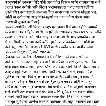
उपमुख्यमंत्री एकनाथ शिंदे यांनी ठाण्यातील विकास आणि रोजगाराच्या संधी
लक्षात घेऊन परदेशी आणि विंटेज ऑटोमोबाईल्स व मोटारसायकलींच्या
पुनर्संचयित उद्योगासाठी ठाण्याला केंद्र बनवण्याचा प्रस्ताव मांडला आहे.
त्यांनी या उद्योगाच्या व्यवहार्यतेचे मूल्यांकन करून योग्य धोरण तयार
करण्याची सूचना केली आहे.
ठाण्यात आयोजित ऑटोफेस्ट २०२५ प्रदर्शनात शिंदे बोलत होते, ज्यामध्ये
५८० पेक्षा जास्त व्हिंटेज आणि लक्झरी मोटारगाड्या तसेच मोटारसायकलींचे
प्रदर्शन करण्यात आले. रेमंड समूहाचे अध्यक्ष आणि व्यवस्थापकीय संचालक
गौतम सिंघानिया यांच्या उपस्थितीत झालेल्या या कार्यक्रमात त्यांनी या
उद्योगातून स्थानिक रोजगार निर्मिती आणि परकीय चलन वाढीचा लाभ
ठाण्याला मिळू शकतो, असे स्पष्ट केले.
शिंदे म्हणाले, “परदेशी ऑटोमोबाईल रिस्टोरेशनमध्ये तज्ञ असलेल्या
उद्योगासाठी ठाण्यात भरपूर वाव आहे. मी परिवहन मंत्री प्रताप सरनाईक
यांना व्यवहार्यता अभ्यास करून धोरण तयार करण्याची विनंती केली आहे. या
उपक्रमामुळे तरुणांना रोजगाराच्या संधी उपलब्ध होतील, व्यावसायिक
प्रशिक्षणाचा लाभ मिळेल, तसेच निर्यात आणि परकीय महसूल वाढेल.”
या फेस्टमध्ये प्रदर्शित वाहनांचे एकत्रित मूल्य १००० कोटी रुपयांहून
अधिक असल्याचे नमूद करताना, शिंदे यांनी सिंघानिया समूहाचे अभिनंदन
केले. त्यांनी ठाणेकरांना या ऐतिहासिक आणि दुर्मिळ वाहनांच्या साक्षीदार
होण्याची संधी दिल्याबद्दलही समाधान व्यक्त केले. शिंदे यांनी ठाण्याच्या
पायाभूत सुविधांचा उल्लेख करताना सांगितले की, मेट्रो, महामार्ग आणि इतर