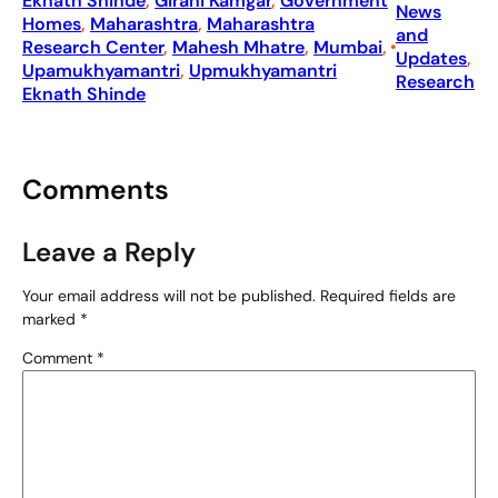
Eknath Shinde
, 
Girani Kamgar
, 
Government
News
Homes
, 
Maharashtra
, 
Maharashtra
and
Research Center
, 
Mahesh Mhatre
, 
Mumbai
, 
•
Updates
, 
Upamukhyamantri
, 
Upmukhyamantri
Research
Eknath Shinde
Comments
Leave a Reply
Your email address will not be published.
Required fields are
marked
*
Comment
*