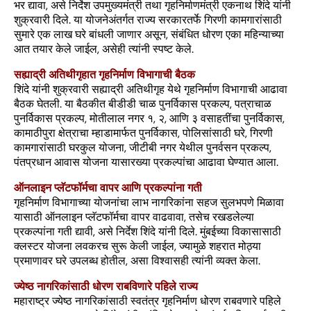
भर द्यावा, असे निर्देश उपमुख्यमंत्री तथा गृहनिर्माणमंत्री एकनाथ शिंदे यांनी
शुक्रवारी दिले. या योजनेअंतर्गत राज्य सरकारतर्फे गिरणी कामगारांसाठी
सुमारे एक लाख घरे बांधली जाणार असून, संबंधित धोरण एका महिन्याच्या
आत तयार केले जाईल, असेही त्यांनी स्पष्ट केले.
सह्याद्री अतिथीगृहात गृहनिर्माण विभागाची बैठक
शिंदे यांनी शुक्रवारी सह्याद्री अतिथीगृह येथे गृहनिर्माण विभागाची आढावा
बैठक घेतली. या बैठकीत बीडीडी चाळ पुनर्विकास प्रकल्प, पत्राचाळ
पुनर्विकास प्रकल्प, मोतीलाल नगर १, २, आणि ३ वसाहतींचा पुनर्विकास,
कामाठीपुरा क्षेत्राचा म्हाडामार्फत पुनर्विकास, पोलिसांसाठी घरे, गिरणी
कामगारांसाठी घरकुल योजना, जीटीबी नगर येथील पुनर्वसन प्रकल्प,
पंतप्रधान आवास योजना यासारख्या प्रकल्पांचा आढावा घेण्यात आला.
ऑनलाइन प्लॅटफॉर्मचा वापर आणि प्रकल्पांना गती
गृहनिर्माण विभागाच्या योजनांचा लाभ नागरिकांना सहज सुलभपणे मिळावा
यासाठी ऑनलाइन प्लॅटफॉर्मचा वापर वाढवावा, तसेच रखडलेल्या
प्रकल्पांना गती द्यावी, असे निर्देश शिंदे यांनी दिले. मुंबईच्या विकासासाठी
क्लस्टर योजना लवकरच सुरू केली जाईल, ज्यामुळे शहरात मोठ्या
प्रमाणावर घरे उपलब्ध होतील, असा विश्वासही त्यांनी व्यक्त केला.
ज्येष्ठ नागरिकांसाठी धोरण राबविणारे पहिले राज्य
महाराष्ट्र ज्येष्ठ नागरिकांसाठी स्वतंत्र गृहनिर्माण धोरण राबवणारे पहिले