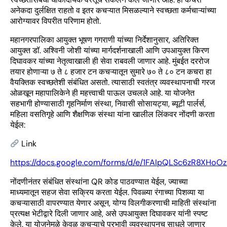
अनेकदा दुर्लक्षित राहतो व इतर कचऱ्यात मिसळल्याने स्वच्छता कर्मचाऱ्यांच्या
आरोग्यावर विपरीत परिणाम होतो.
महानगरपालिका आयुक्त भूषण गगराणी यांच्या निर्देशानुसार, अतिरिक्त
आयुक्त डॉ. अश्विनी जोशी यांच्या मार्गदर्शनाखाली आणि उपआयुक्त किरण
दिघावकर यांच्या नेतृत्वाखाली ही सेवा राबवली जाणार आहे. मुंबईत दररोज
तयार होणाऱ्या ७ ते ८ हजार टन कचऱ्यातून सुमारे ७० ते ८० टन कचरा हा
वैयक्तिक स्वच्छतेशी संबंधित असतो. त्यासाठी स्वतंत्र व्यवस्थापनाची गरज
ओळखून महापालिकेने ही महत्त्वाची पाऊल उचलले आहे. या योजनेत
सहभागी होण्यासाठी गृहनिर्माण संस्था, निवासी सोसायट्या, ब्यूटी पार्लर्स,
महिला वसतिगृहे आणि शैक्षणिक संस्था यांना खालील लिंकवर नोंदणी करता
येईल:
Link
https://docs.google.com/forms/d/e/1FAIpQLSc6zR8XH
नोंदणीनंतर संबंधित संस्थांना QR कोड पाठवण्यात येईल, ज्याच्या
माध्यमातून सहज सेवा सक्रिय करता येईल. पिवळ्या रंगाच्या पिशव्या या
कचऱ्यासाठी वापरण्यात येणार असून, योग्य विलगीकरणाची माहिती संस्थांना
प्रत्यक्ष भेटीद्वारे दिली जाणार आहे, असे उपआयुक्त दिघावकर यांनी स्पष्ट
केले. या योजनेमुळे केवळ कचऱ्याचे प्रभावी व्यवस्थापनच साधले जाणार